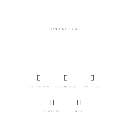
FIND ME HERE
INSTAGRAM
FACEBOOOK
TWITTER
YOUTUBE
RSS